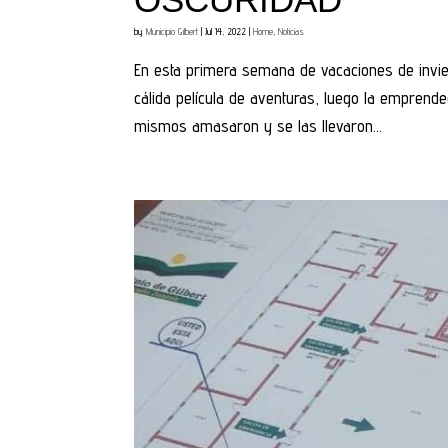
OSCURIDAD
by
Municipio Gilbert
|
Jul 14, 2022
|
Home
,
Noticias
En esta primera semana de vacaciones de invier
cálida película de aventuras, luego la emprende
mismos amasaron y se las llevaron...