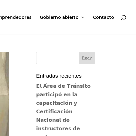
mprendedores
Gobierno abierto
Contacto
Entradas recientes
𝗘𝗹 𝗔́𝗿𝗲𝗮 𝗱𝗲 𝗧𝗿𝗮́𝗻𝘀𝗶𝘁𝗼
𝗽𝗮𝗿𝘁𝗶𝗰𝗶𝗽𝗼́ 𝗲𝗻 𝗹𝗮
𝗰𝗮𝗽𝗮𝗰𝗶𝘁𝗮𝗰𝗶𝗼́𝗻 𝘆
𝗖𝗲𝗿𝘁𝗶𝗳𝗶𝗰𝗮𝗰𝗶𝗼́𝗻
𝗡𝗮𝗰𝗶𝗼𝗻𝗮𝗹 𝗱𝗲
𝗶𝗻𝘀𝘁𝗿𝘂𝗰𝘁𝗼𝗿𝗲𝘀 𝗱𝗲