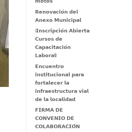
𝗺𝗼𝘁𝗼𝘀
𝗥𝗲𝗻𝗼𝘃𝗮𝗰𝗶𝗼́𝗻 𝗱𝗲𝗹
𝗔𝗻𝗲𝘅𝗼 𝗠𝘂𝗻𝗶𝗰𝗶𝗽𝗮𝗹
¡𝗜𝗻𝘀𝗰𝗿𝗶𝗽𝗰𝗶𝗼́𝗻 𝗔𝗯𝗶𝗲𝗿𝘁𝗮:
𝗖𝘂𝗿𝘀𝗼𝘀 𝗱𝗲
𝗖𝗮𝗽𝗮𝗰𝗶𝘁𝗮𝗰𝗶𝗼́𝗻
𝗟𝗮𝗯𝗼𝗿𝗮𝗹!
𝗘𝗻𝗰𝘂𝗲𝗻𝘁𝗿𝗼
𝗶𝗻𝘀𝘁𝗶𝘁𝘂𝗰𝗶𝗼𝗻𝗮𝗹 𝗽𝗮𝗿𝗮
𝗳𝗼𝗿𝘁𝗮𝗹𝗲𝗰𝗲𝗿 𝗹𝗮
𝗶𝗻𝗳𝗿𝗮𝗲𝘀𝘁𝗿𝘂𝗰𝘁𝘂𝗿𝗮 𝘃𝗶𝗮𝗹
𝗱𝗲 𝗹𝗮 𝗹𝗼𝗰𝗮𝗹𝗶𝗱𝗮𝗱
𝗙𝗜𝗥𝗠𝗔 𝗗𝗘
𝗖𝗢𝗡𝗩𝗘𝗡𝗜𝗢 𝗗𝗘
𝗖𝗢𝗟𝗔𝗕𝗢𝗥𝗔𝗖𝗜𝗢́𝗡