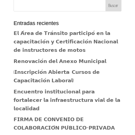
Entradas recientes
𝗘𝗹 𝗔́𝗿𝗲𝗮 𝗱𝗲 𝗧𝗿𝗮́𝗻𝘀𝗶𝘁𝗼 𝗽𝗮𝗿𝘁𝗶𝗰𝗶𝗽𝗼́ 𝗲𝗻 𝗹𝗮
𝗰𝗮𝗽𝗮𝗰𝗶𝘁𝗮𝗰𝗶𝗼́𝗻 𝘆 𝗖𝗲𝗿𝘁𝗶𝗳𝗶𝗰𝗮𝗰𝗶𝗼́𝗻 𝗡𝗮𝗰𝗶𝗼𝗻𝗮𝗹
𝗱𝗲 𝗶𝗻𝘀𝘁𝗿𝘂𝗰𝘁𝗼𝗿𝗲𝘀 𝗱𝗲 𝗺𝗼𝘁𝗼𝘀
𝗥𝗲𝗻𝗼𝘃𝗮𝗰𝗶𝗼́𝗻 𝗱𝗲𝗹 𝗔𝗻𝗲𝘅𝗼 𝗠𝘂𝗻𝗶𝗰𝗶𝗽𝗮𝗹
¡𝗜𝗻𝘀𝗰𝗿𝗶𝗽𝗰𝗶𝗼́𝗻 𝗔𝗯𝗶𝗲𝗿𝘁𝗮: 𝗖𝘂𝗿𝘀𝗼𝘀 𝗱𝗲
𝗖𝗮𝗽𝗮𝗰𝗶𝘁𝗮𝗰𝗶𝗼́𝗻 𝗟𝗮𝗯𝗼𝗿𝗮𝗹!
𝗘𝗻𝗰𝘂𝗲𝗻𝘁𝗿𝗼 𝗶𝗻𝘀𝘁𝗶𝘁𝘂𝗰𝗶𝗼𝗻𝗮𝗹 𝗽𝗮𝗿𝗮
𝗳𝗼𝗿𝘁𝗮𝗹𝗲𝗰𝗲𝗿 𝗹𝗮 𝗶𝗻𝗳𝗿𝗮𝗲𝘀𝘁𝗿𝘂𝗰𝘁𝘂𝗿𝗮 𝘃𝗶𝗮𝗹 𝗱𝗲 𝗹𝗮
𝗹𝗼𝗰𝗮𝗹𝗶𝗱𝗮𝗱
𝗙𝗜𝗥𝗠𝗔 𝗗𝗘 𝗖𝗢𝗡𝗩𝗘𝗡𝗜𝗢 𝗗𝗘
𝗖𝗢𝗟𝗔𝗕𝗢𝗥𝗔𝗖𝗜𝗢́𝗡 𝗣𝗨́𝗕𝗟𝗜𝗖𝗢-𝗣𝗥𝗜𝗩𝗔𝗗𝗔