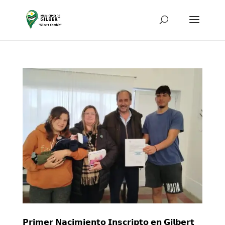
𝗣𝗿𝗶𝗺𝗲𝗿 𝗡𝗮𝗰𝗶𝗺𝗶𝗲𝗻𝘁𝗼 𝗜𝗻𝘀𝗰𝗿𝗶𝗽𝘁𝗼 𝗲𝗻 𝗚𝗶𝗹𝗯𝗲𝗿𝘁