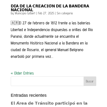
𝗗𝗜́𝗔 𝗗𝗘 𝗟𝗔 𝗖𝗥𝗘𝗔𝗖𝗜𝗢́𝗡 𝗗𝗘 𝗟𝗔 𝗕𝗔𝗡𝗗𝗘𝗥𝗔
𝗡𝗔𝗖𝗜𝗢𝗡𝗔𝗟
by
Municipio Gilbert
|
Feb 27, 2025
|
Sin categoría
🇦🇷El 27 de febrero de 1812 frente a las baterías
Libertad e Independencia dispuestas a orillas del Río
Paraná, donde actualmente se encuentra el
Monumento Histórico Nacional a la Bandera en la
ciudad de Rosario, el general Manuel Belgrano
enarboló por primera vez...
« Older Entries
Entradas recientes
𝗘𝗹 𝗔́𝗿𝗲𝗮 𝗱𝗲 𝗧𝗿𝗮́𝗻𝘀𝗶𝘁𝗼 𝗽𝗮𝗿𝘁𝗶𝗰𝗶𝗽𝗼́ 𝗲𝗻 𝗹𝗮