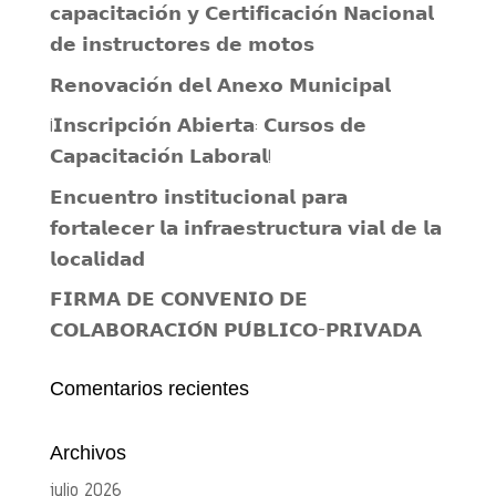
𝗰𝗮𝗽𝗮𝗰𝗶𝘁𝗮𝗰𝗶𝗼́𝗻 𝘆 𝗖𝗲𝗿𝘁𝗶𝗳𝗶𝗰𝗮𝗰𝗶𝗼́𝗻 𝗡𝗮𝗰𝗶𝗼𝗻𝗮𝗹
𝗱𝗲 𝗶𝗻𝘀𝘁𝗿𝘂𝗰𝘁𝗼𝗿𝗲𝘀 𝗱𝗲 𝗺𝗼𝘁𝗼𝘀
𝗥𝗲𝗻𝗼𝘃𝗮𝗰𝗶𝗼́𝗻 𝗱𝗲𝗹 𝗔𝗻𝗲𝘅𝗼 𝗠𝘂𝗻𝗶𝗰𝗶𝗽𝗮𝗹
¡𝗜𝗻𝘀𝗰𝗿𝗶𝗽𝗰𝗶𝗼́𝗻 𝗔𝗯𝗶𝗲𝗿𝘁𝗮: 𝗖𝘂𝗿𝘀𝗼𝘀 𝗱𝗲
𝗖𝗮𝗽𝗮𝗰𝗶𝘁𝗮𝗰𝗶𝗼́𝗻 𝗟𝗮𝗯𝗼𝗿𝗮𝗹!
𝗘𝗻𝗰𝘂𝗲𝗻𝘁𝗿𝗼 𝗶𝗻𝘀𝘁𝗶𝘁𝘂𝗰𝗶𝗼𝗻𝗮𝗹 𝗽𝗮𝗿𝗮
𝗳𝗼𝗿𝘁𝗮𝗹𝗲𝗰𝗲𝗿 𝗹𝗮 𝗶𝗻𝗳𝗿𝗮𝗲𝘀𝘁𝗿𝘂𝗰𝘁𝘂𝗿𝗮 𝘃𝗶𝗮𝗹 𝗱𝗲 𝗹𝗮
𝗹𝗼𝗰𝗮𝗹𝗶𝗱𝗮𝗱
𝗙𝗜𝗥𝗠𝗔 𝗗𝗘 𝗖𝗢𝗡𝗩𝗘𝗡𝗜𝗢 𝗗𝗘
𝗖𝗢𝗟𝗔𝗕𝗢𝗥𝗔𝗖𝗜𝗢́𝗡 𝗣𝗨́𝗕𝗟𝗜𝗖𝗢-𝗣𝗥𝗜𝗩𝗔𝗗𝗔
Comentarios recientes
Archivos
julio 2026