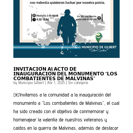
𝗜𝗡𝗩𝗜𝗧𝗔𝗖𝗜𝗢́𝗡 𝗔𝗹 𝗔𝗖𝗧𝗢 𝗗𝗘
𝗜𝗡𝗔𝗨𝗚𝗨𝗥𝗔𝗖𝗜𝗢́𝗡 𝗗𝗘𝗟 𝗠𝗢𝗡𝗨𝗠𝗘𝗡𝗧𝗢 “𝗟𝗢𝗦
𝗖𝗢𝗠𝗕𝗔𝗧𝗜𝗘𝗡𝗧𝗘𝗦 𝗗𝗘 𝗠𝗔𝗟𝗩𝗜𝗡𝗔𝗦”
by
Municipio Gilbert
|
Abr 1, 2025
|
Sin categoría
✉️Invitamos a la comunidad a la inauguración del
monumento a “Los combatientes de Malvinas”, el cual
ha sido creado con el objetivo de conmemorar y
homenajear la valentía de nuestros veteranos y
caídos en la guerra de Malvinas, además de destacar