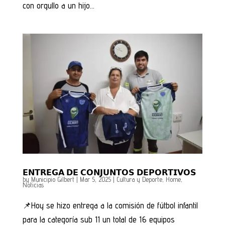
con orgullo a un hijo...
𝗘𝗡𝗧𝗥𝗘𝗚𝗔 𝗗𝗘 𝗖𝗢𝗡𝗝𝗨𝗡𝗧𝗢𝗦 𝗗𝗘𝗣𝗢𝗥𝗧𝗜𝗩𝗢𝗦
by
Municipio Gilbert
|
Mar 5, 2025
|
Cultura y Deporte
,
Home
,
Noticias
📌Hoy se hizo entrega a la comisión de fútbol infantil
para la categoría sub 11 un total de 16 equipos