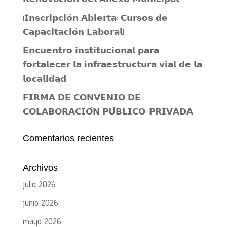
¡𝗜𝗻𝘀𝗰𝗿𝗶𝗽𝗰𝗶𝗼́𝗻 𝗔𝗯𝗶𝗲𝗿𝘁𝗮: 𝗖𝘂𝗿𝘀𝗼𝘀 𝗱𝗲
𝗖𝗮𝗽𝗮𝗰𝗶𝘁𝗮𝗰𝗶𝗼́𝗻 𝗟𝗮𝗯𝗼𝗿𝗮𝗹!
𝗘𝗻𝗰𝘂𝗲𝗻𝘁𝗿𝗼 𝗶𝗻𝘀𝘁𝗶𝘁𝘂𝗰𝗶𝗼𝗻𝗮𝗹 𝗽𝗮𝗿𝗮
𝗳𝗼𝗿𝘁𝗮𝗹𝗲𝗰𝗲𝗿 𝗹𝗮 𝗶𝗻𝗳𝗿𝗮𝗲𝘀𝘁𝗿𝘂𝗰𝘁𝘂𝗿𝗮 𝘃𝗶𝗮𝗹 𝗱𝗲 𝗹𝗮
𝗹𝗼𝗰𝗮𝗹𝗶𝗱𝗮𝗱
𝗙𝗜𝗥𝗠𝗔 𝗗𝗘 𝗖𝗢𝗡𝗩𝗘𝗡𝗜𝗢 𝗗𝗘
𝗖𝗢𝗟𝗔𝗕𝗢𝗥𝗔𝗖𝗜𝗢́𝗡 𝗣𝗨́𝗕𝗟𝗜𝗖𝗢-𝗣𝗥𝗜𝗩𝗔𝗗𝗔
Comentarios recientes
Archivos
julio 2026
junio 2026
mayo 2026