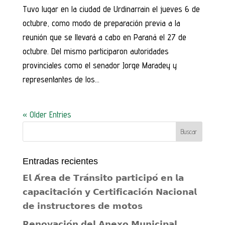
Tuvo lugar en la ciudad de Urdinarrain el jueves 6 de
octubre, como modo de preparación previa a la
reunión que se llevará a cabo en Paraná el 27 de
octubre. Del mismo participaron autoridades
provinciales como el senador Jorge Maradey y
representantes de los...
« Older Entries
Entradas recientes
𝗘𝗹 𝗔́𝗿𝗲𝗮 𝗱𝗲 𝗧𝗿𝗮́𝗻𝘀𝗶𝘁𝗼 𝗽𝗮𝗿𝘁𝗶𝗰𝗶𝗽𝗼́ 𝗲𝗻 𝗹𝗮
𝗰𝗮𝗽𝗮𝗰𝗶𝘁𝗮𝗰𝗶𝗼́𝗻 𝘆 𝗖𝗲𝗿𝘁𝗶𝗳𝗶𝗰𝗮𝗰𝗶𝗼́𝗻 𝗡𝗮𝗰𝗶𝗼𝗻𝗮𝗹
𝗱𝗲 𝗶𝗻𝘀𝘁𝗿𝘂𝗰𝘁𝗼𝗿𝗲𝘀 𝗱𝗲 𝗺𝗼𝘁𝗼𝘀
𝗥𝗲𝗻𝗼𝘃𝗮𝗰𝗶𝗼́𝗻 𝗱𝗲𝗹 𝗔𝗻𝗲𝘅𝗼 𝗠𝘂𝗻𝗶𝗰𝗶𝗽𝗮𝗹