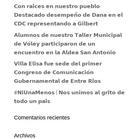
𝗖𝗼𝗻 𝗿𝗮𝗶́𝗰𝗲𝘀 𝗲𝗻 𝗻𝘂𝗲𝘀𝘁𝗿𝗼 𝗽𝘂𝗲𝗯𝗹𝗼:
𝗗𝗲𝘀𝘁𝗮𝗰𝗮𝗱𝗼 𝗱𝗲𝘀𝗲𝗺𝗽𝗲𝗻̃𝗼 𝗱𝗲 𝗗𝗮𝗻𝗮 𝗲𝗻 𝗲𝗹
𝗖𝗗𝗖 𝗿𝗲𝗽𝗿𝗲𝘀𝗲𝗻𝘁𝗮𝗻𝗱𝗼 𝗮 𝗚𝗶𝗹𝗯𝗲𝗿𝘁
𝗔𝗹𝘂𝗺𝗻𝗼𝘀 𝗱𝗲 𝗻𝘂𝗲𝘀𝘁𝗿𝗼 𝗧𝗮𝗹𝗹𝗲𝗿 𝗠𝘂𝗻𝗶𝗰𝗶𝗽𝗮𝗹
𝗱𝗲 𝗩𝗼́𝗹𝗲𝘆 𝗽𝗮𝗿𝘁𝗶𝗰𝗶𝗽𝗮𝗿𝗼𝗻 𝗱𝗲 𝘂𝗻
𝗲𝗻𝗰𝘂𝗲𝗻𝘁𝗿𝗼 𝗲𝗻 𝗹𝗮 𝗔𝗹𝗱𝗲𝗮 𝗦𝗮𝗻 𝗔𝗻𝘁𝗼𝗻𝗶𝗼.
𝗩𝗶𝗹𝗹𝗮 𝗘𝗹𝗶𝘀𝗮 𝗳𝘂𝗲 𝘀𝗲𝗱𝗲 𝗱𝗲𝗹 𝗽𝗿𝗶𝗺𝗲𝗿
𝗖𝗼𝗻𝗴𝗿𝗲𝘀𝗼 𝗱𝗲 𝗖𝗼𝗺𝘂𝗻𝗶𝗰𝗮𝗰𝗶𝗼́𝗻
𝗚𝘂𝗯𝗲𝗿𝗻𝗮𝗺𝗲𝗻𝘁𝗮𝗹 𝗱𝗲 𝗘𝗻𝘁𝗿𝗲 𝗥𝗶́𝗼𝘀
#𝗡𝗶𝗨𝗻𝗮𝗠𝗲𝗻𝗼𝘀 | 𝗡𝗼𝘀 𝘂𝗻𝗶𝗺𝗼𝘀 𝗮𝗹 𝗴𝗿𝗶𝘁𝗼 𝗱𝗲
𝘁𝗼𝗱𝗼 𝘂𝗻 𝗽𝗮𝗶́𝘀.
Comentarios recientes
Archivos