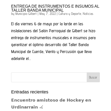
ENTREGA DE INSTRUMENTOS E INSUMOS AL
TALLER BANDA MUNICIPAL
by
Municipio Gilbert
|
May 7, 2022
|
Cultura y Deporte
,
Noticias
El día viernes 6 de mayo por la tarde en las
instalaciones del Salón Parroquial de Gilbert se hizo
entrega de instrumentos musicales e insumos para
garantizar el óptimo desarrollo del Taller Banda
Municipal de Cuerda, Viento y Percusión que lleva
adelante el...
Entradas recientes
𝗘𝗻𝗰𝘂𝗲𝗻𝘁𝗿𝗼 𝗮𝗺𝗶𝘀𝘁𝗼𝘀𝗼 𝗱𝗲 𝗛𝗼𝗰𝗸𝗲𝘆 𝗲𝗻
𝗨𝗿𝗱𝗶𝗻𝗮𝗿𝗿𝗮𝗶𝗻 🏑