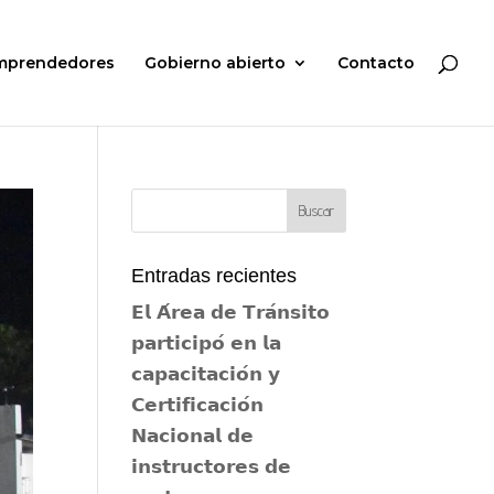
mprendedores
Gobierno abierto
Contacto
Entradas recientes
𝗘𝗹 𝗔́𝗿𝗲𝗮 𝗱𝗲 𝗧𝗿𝗮́𝗻𝘀𝗶𝘁𝗼
𝗽𝗮𝗿𝘁𝗶𝗰𝗶𝗽𝗼́ 𝗲𝗻 𝗹𝗮
𝗰𝗮𝗽𝗮𝗰𝗶𝘁𝗮𝗰𝗶𝗼́𝗻 𝘆
𝗖𝗲𝗿𝘁𝗶𝗳𝗶𝗰𝗮𝗰𝗶𝗼́𝗻
𝗡𝗮𝗰𝗶𝗼𝗻𝗮𝗹 𝗱𝗲
𝗶𝗻𝘀𝘁𝗿𝘂𝗰𝘁𝗼𝗿𝗲𝘀 𝗱𝗲