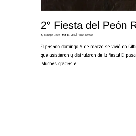
2° Fiesta del Peón R
by
Municipio Gilbert
|
Mar 18, 2018
|
Home
,
Noticias
El pasado domingo 4 de marzo se vivió en Gilbe
que asistieron y disfrutaron de la fiesta! El p
¡Muchas gracias a...