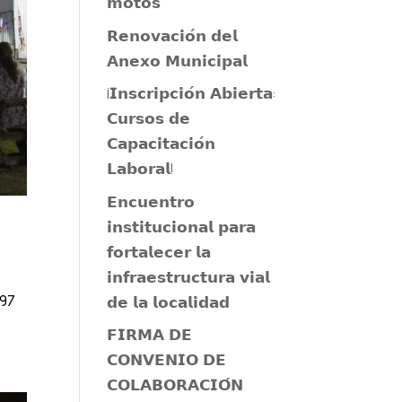
𝗺𝗼𝘁𝗼𝘀
𝗥𝗲𝗻𝗼𝘃𝗮𝗰𝗶𝗼́𝗻 𝗱𝗲𝗹
𝗔𝗻𝗲𝘅𝗼 𝗠𝘂𝗻𝗶𝗰𝗶𝗽𝗮𝗹
¡𝗜𝗻𝘀𝗰𝗿𝗶𝗽𝗰𝗶𝗼́𝗻 𝗔𝗯𝗶𝗲𝗿𝘁𝗮:
𝗖𝘂𝗿𝘀𝗼𝘀 𝗱𝗲
𝗖𝗮𝗽𝗮𝗰𝗶𝘁𝗮𝗰𝗶𝗼́𝗻
𝗟𝗮𝗯𝗼𝗿𝗮𝗹!
𝗘𝗻𝗰𝘂𝗲𝗻𝘁𝗿𝗼
𝗶𝗻𝘀𝘁𝗶𝘁𝘂𝗰𝗶𝗼𝗻𝗮𝗹 𝗽𝗮𝗿𝗮
𝗳𝗼𝗿𝘁𝗮𝗹𝗲𝗰𝗲𝗿 𝗹𝗮
𝗶𝗻𝗳𝗿𝗮𝗲𝘀𝘁𝗿𝘂𝗰𝘁𝘂𝗿𝗮 𝘃𝗶𝗮𝗹
 97
𝗱𝗲 𝗹𝗮 𝗹𝗼𝗰𝗮𝗹𝗶𝗱𝗮𝗱
𝗙𝗜𝗥𝗠𝗔 𝗗𝗘
𝗖𝗢𝗡𝗩𝗘𝗡𝗜𝗢 𝗗𝗘
𝗖𝗢𝗟𝗔𝗕𝗢𝗥𝗔𝗖𝗜𝗢́𝗡