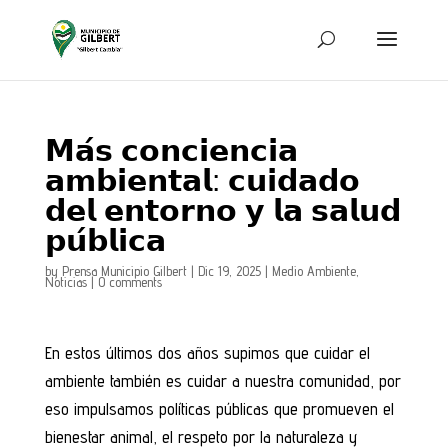
𝗠𝗮́𝘀 𝗰𝗼𝗻𝗰𝗶𝗲𝗻𝗰𝗶𝗮
𝗮𝗺𝗯𝗶𝗲𝗻𝘁𝗮𝗹: 𝗰𝘂𝗶𝗱𝗮𝗱𝗼
𝗱𝗲𝗹 𝗲𝗻𝘁𝗼𝗿𝗻𝗼 𝘆 𝗹𝗮 𝘀𝗮𝗹𝘂𝗱
𝗽𝘂́𝗯𝗹𝗶𝗰𝗮
by
Prensa Municipio Gilbert
|
Dic 19, 2025
|
Medio Ambiente
,
Noticias
|
0 comments
En estos últimos dos años supimos que cuidar el
ambiente también es cuidar a nuestra comunidad, por
eso impulsamos políticas públicas que promueven el
bienestar animal, el respeto por la naturaleza y