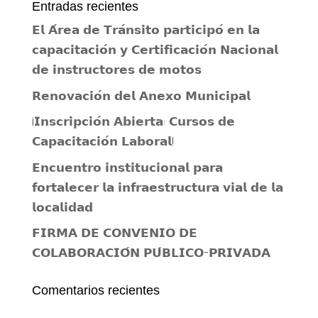
Entradas recientes
𝗘𝗹 𝗔́𝗿𝗲𝗮 𝗱𝗲 𝗧𝗿𝗮́𝗻𝘀𝗶𝘁𝗼 𝗽𝗮𝗿𝘁𝗶𝗰𝗶𝗽𝗼́ 𝗲𝗻 𝗹𝗮
𝗰𝗮𝗽𝗮𝗰𝗶𝘁𝗮𝗰𝗶𝗼́𝗻 𝘆 𝗖𝗲𝗿𝘁𝗶𝗳𝗶𝗰𝗮𝗰𝗶𝗼́𝗻 𝗡𝗮𝗰𝗶𝗼𝗻𝗮𝗹
𝗱𝗲 𝗶𝗻𝘀𝘁𝗿𝘂𝗰𝘁𝗼𝗿𝗲𝘀 𝗱𝗲 𝗺𝗼𝘁𝗼𝘀
𝗥𝗲𝗻𝗼𝘃𝗮𝗰𝗶𝗼́𝗻 𝗱𝗲𝗹 𝗔𝗻𝗲𝘅𝗼 𝗠𝘂𝗻𝗶𝗰𝗶𝗽𝗮𝗹
¡𝗜𝗻𝘀𝗰𝗿𝗶𝗽𝗰𝗶𝗼́𝗻 𝗔𝗯𝗶𝗲𝗿𝘁𝗮: 𝗖𝘂𝗿𝘀𝗼𝘀 𝗱𝗲
𝗖𝗮𝗽𝗮𝗰𝗶𝘁𝗮𝗰𝗶𝗼́𝗻 𝗟𝗮𝗯𝗼𝗿𝗮𝗹!
𝗘𝗻𝗰𝘂𝗲𝗻𝘁𝗿𝗼 𝗶𝗻𝘀𝘁𝗶𝘁𝘂𝗰𝗶𝗼𝗻𝗮𝗹 𝗽𝗮𝗿𝗮
𝗳𝗼𝗿𝘁𝗮𝗹𝗲𝗰𝗲𝗿 𝗹𝗮 𝗶𝗻𝗳𝗿𝗮𝗲𝘀𝘁𝗿𝘂𝗰𝘁𝘂𝗿𝗮 𝘃𝗶𝗮𝗹 𝗱𝗲 𝗹𝗮
𝗹𝗼𝗰𝗮𝗹𝗶𝗱𝗮𝗱
𝗙𝗜𝗥𝗠𝗔 𝗗𝗘 𝗖𝗢𝗡𝗩𝗘𝗡𝗜𝗢 𝗗𝗘
𝗖𝗢𝗟𝗔𝗕𝗢𝗥𝗔𝗖𝗜𝗢́𝗡 𝗣𝗨́𝗕𝗟𝗜𝗖𝗢-𝗣𝗥𝗜𝗩𝗔𝗗𝗔
Comentarios recientes