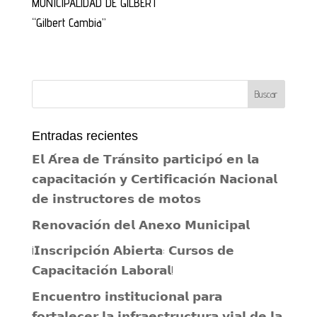
MUNICIPALIDAD DE GILBERT
“Gilbert Cambia”
Entradas recientes
𝗘𝗹 𝗔́𝗿𝗲𝗮 𝗱𝗲 𝗧𝗿𝗮́𝗻𝘀𝗶𝘁𝗼 𝗽𝗮𝗿𝘁𝗶𝗰𝗶𝗽𝗼́ 𝗲𝗻 𝗹𝗮
𝗰𝗮𝗽𝗮𝗰𝗶𝘁𝗮𝗰𝗶𝗼́𝗻 𝘆 𝗖𝗲𝗿𝘁𝗶𝗳𝗶𝗰𝗮𝗰𝗶𝗼́𝗻 𝗡𝗮𝗰𝗶𝗼𝗻𝗮𝗹
𝗱𝗲 𝗶𝗻𝘀𝘁𝗿𝘂𝗰𝘁𝗼𝗿𝗲𝘀 𝗱𝗲 𝗺𝗼𝘁𝗼𝘀
𝗥𝗲𝗻𝗼𝘃𝗮𝗰𝗶𝗼́𝗻 𝗱𝗲𝗹 𝗔𝗻𝗲𝘅𝗼 𝗠𝘂𝗻𝗶𝗰𝗶𝗽𝗮𝗹
¡𝗜𝗻𝘀𝗰𝗿𝗶𝗽𝗰𝗶𝗼́𝗻 𝗔𝗯𝗶𝗲𝗿𝘁𝗮: 𝗖𝘂𝗿𝘀𝗼𝘀 𝗱𝗲
𝗖𝗮𝗽𝗮𝗰𝗶𝘁𝗮𝗰𝗶𝗼́𝗻 𝗟𝗮𝗯𝗼𝗿𝗮𝗹!
𝗘𝗻𝗰𝘂𝗲𝗻𝘁𝗿𝗼 𝗶𝗻𝘀𝘁𝗶𝘁𝘂𝗰𝗶𝗼𝗻𝗮𝗹 𝗽𝗮𝗿𝗮
𝗳𝗼𝗿𝘁𝗮𝗹𝗲𝗰𝗲𝗿 𝗹𝗮 𝗶𝗻𝗳𝗿𝗮𝗲𝘀𝘁𝗿𝘂𝗰𝘁𝘂𝗿𝗮 𝘃𝗶𝗮𝗹 𝗱𝗲 𝗹𝗮