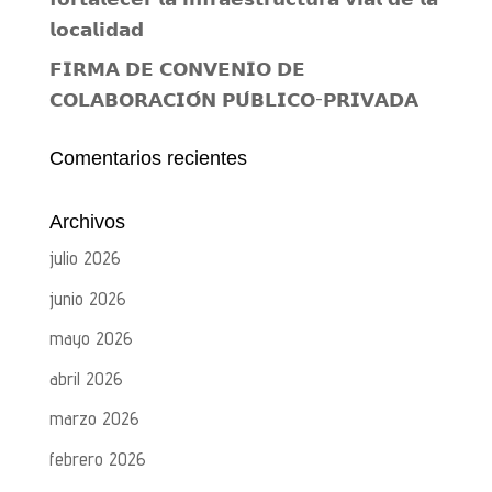
𝗹𝗼𝗰𝗮𝗹𝗶𝗱𝗮𝗱
𝗙𝗜𝗥𝗠𝗔 𝗗𝗘 𝗖𝗢𝗡𝗩𝗘𝗡𝗜𝗢 𝗗𝗘
𝗖𝗢𝗟𝗔𝗕𝗢𝗥𝗔𝗖𝗜𝗢́𝗡 𝗣𝗨́𝗕𝗟𝗜𝗖𝗢-𝗣𝗥𝗜𝗩𝗔𝗗𝗔
Comentarios recientes
Archivos
julio 2026
junio 2026
mayo 2026
abril 2026
marzo 2026
febrero 2026