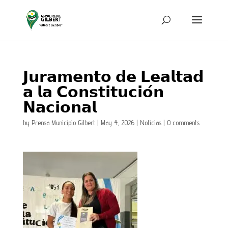
𝗝𝘂𝗿𝗮𝗺𝗲𝗻𝘁𝗼 𝗱𝗲 𝗟𝗲𝗮𝗹𝘁𝗮𝗱
𝗮 𝗹𝗮 𝗖𝗼𝗻𝘀𝘁𝗶𝘁𝘂𝗰𝗶𝗼́𝗻
𝗡𝗮𝗰𝗶𝗼𝗻𝗮𝗹
by
Prensa Municipio Gilbert
|
May 4, 2026
|
Noticias
|
0 comments