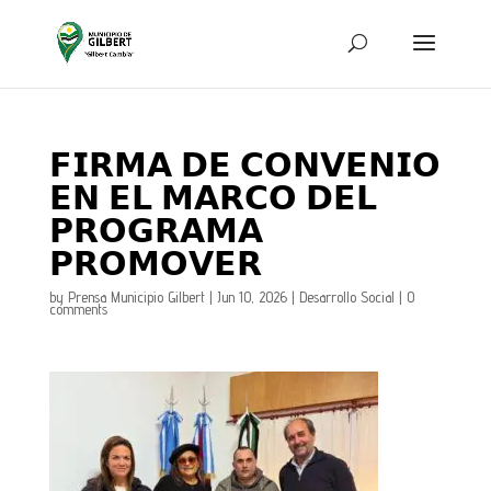
𝗙𝗜𝗥𝗠𝗔 𝗗𝗘 𝗖𝗢𝗡𝗩𝗘𝗡𝗜𝗢
𝗘𝗡 𝗘𝗟 𝗠𝗔𝗥𝗖𝗢 𝗗𝗘𝗟
𝗣𝗥𝗢𝗚𝗥𝗔𝗠𝗔
𝗣𝗥𝗢𝗠𝗢𝗩𝗘𝗥
by
Prensa Municipio Gilbert
|
Jun 10, 2026
|
Desarrollo Social
|
0
comments