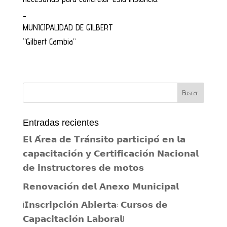
_
MUNICIPALIDAD DE GILBERT
“Gilbert Cambia”
Entradas recientes
𝗘𝗹 𝗔́𝗿𝗲𝗮 𝗱𝗲 𝗧𝗿𝗮́𝗻𝘀𝗶𝘁𝗼 𝗽𝗮𝗿𝘁𝗶𝗰𝗶𝗽𝗼́ 𝗲𝗻 𝗹𝗮
𝗰𝗮𝗽𝗮𝗰𝗶𝘁𝗮𝗰𝗶𝗼́𝗻 𝘆 𝗖𝗲𝗿𝘁𝗶𝗳𝗶𝗰𝗮𝗰𝗶𝗼́𝗻 𝗡𝗮𝗰𝗶𝗼𝗻𝗮𝗹
𝗱𝗲 𝗶𝗻𝘀𝘁𝗿𝘂𝗰𝘁𝗼𝗿𝗲𝘀 𝗱𝗲 𝗺𝗼𝘁𝗼𝘀
𝗥𝗲𝗻𝗼𝘃𝗮𝗰𝗶𝗼́𝗻 𝗱𝗲𝗹 𝗔𝗻𝗲𝘅𝗼 𝗠𝘂𝗻𝗶𝗰𝗶𝗽𝗮𝗹
¡𝗜𝗻𝘀𝗰𝗿𝗶𝗽𝗰𝗶𝗼́𝗻 𝗔𝗯𝗶𝗲𝗿𝘁𝗮: 𝗖𝘂𝗿𝘀𝗼𝘀 𝗱𝗲
𝗖𝗮𝗽𝗮𝗰𝗶𝘁𝗮𝗰𝗶𝗼́𝗻 𝗟𝗮𝗯𝗼𝗿𝗮𝗹!