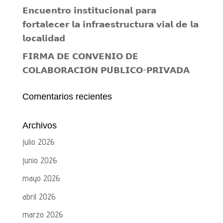
𝗘𝗻𝗰𝘂𝗲𝗻𝘁𝗿𝗼 𝗶𝗻𝘀𝘁𝗶𝘁𝘂𝗰𝗶𝗼𝗻𝗮𝗹 𝗽𝗮𝗿𝗮
𝗳𝗼𝗿𝘁𝗮𝗹𝗲𝗰𝗲𝗿 𝗹𝗮 𝗶𝗻𝗳𝗿𝗮𝗲𝘀𝘁𝗿𝘂𝗰𝘁𝘂𝗿𝗮 𝘃𝗶𝗮𝗹 𝗱𝗲 𝗹𝗮
𝗹𝗼𝗰𝗮𝗹𝗶𝗱𝗮𝗱
𝗙𝗜𝗥𝗠𝗔 𝗗𝗘 𝗖𝗢𝗡𝗩𝗘𝗡𝗜𝗢 𝗗𝗘
𝗖𝗢𝗟𝗔𝗕𝗢𝗥𝗔𝗖𝗜𝗢́𝗡 𝗣𝗨́𝗕𝗟𝗜𝗖𝗢-𝗣𝗥𝗜𝗩𝗔𝗗𝗔
Comentarios recientes
Archivos
julio 2026
junio 2026
mayo 2026
abril 2026
marzo 2026