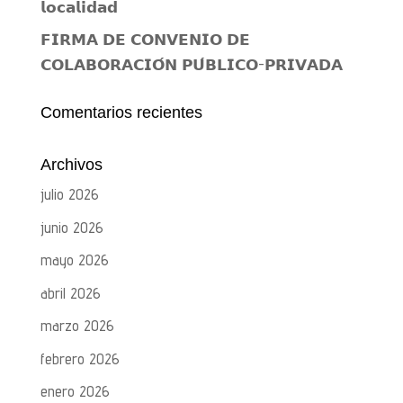
𝗹𝗼𝗰𝗮𝗹𝗶𝗱𝗮𝗱
𝗙𝗜𝗥𝗠𝗔 𝗗𝗘 𝗖𝗢𝗡𝗩𝗘𝗡𝗜𝗢 𝗗𝗘
𝗖𝗢𝗟𝗔𝗕𝗢𝗥𝗔𝗖𝗜𝗢́𝗡 𝗣𝗨́𝗕𝗟𝗜𝗖𝗢-𝗣𝗥𝗜𝗩𝗔𝗗𝗔
Comentarios recientes
Archivos
julio 2026
junio 2026
mayo 2026
abril 2026
marzo 2026
febrero 2026
enero 2026