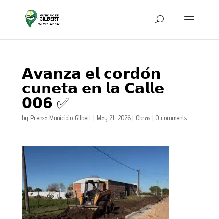
𝗔𝘃𝗮𝗻𝘇𝗮 𝗲𝗹 𝗰𝗼𝗿𝗱𝗼́𝗻
𝗰𝘂𝗻𝗲𝘁𝗮 𝗲𝗻 𝗹𝗮 𝗖𝗮𝗹𝗹𝗲
𝟬𝟬𝟲 ✅
by
Prensa Municipio Gilbert
|
May 21, 2026
|
Obras
|
0 comments