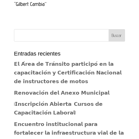
“Gilbert Cambia”
Entradas recientes
𝗘𝗹 𝗔́𝗿𝗲𝗮 𝗱𝗲 𝗧𝗿𝗮́𝗻𝘀𝗶𝘁𝗼 𝗽𝗮𝗿𝘁𝗶𝗰𝗶𝗽𝗼́ 𝗲𝗻 𝗹𝗮
𝗰𝗮𝗽𝗮𝗰𝗶𝘁𝗮𝗰𝗶𝗼́𝗻 𝘆 𝗖𝗲𝗿𝘁𝗶𝗳𝗶𝗰𝗮𝗰𝗶𝗼́𝗻 𝗡𝗮𝗰𝗶𝗼𝗻𝗮𝗹
𝗱𝗲 𝗶𝗻𝘀𝘁𝗿𝘂𝗰𝘁𝗼𝗿𝗲𝘀 𝗱𝗲 𝗺𝗼𝘁𝗼𝘀
𝗥𝗲𝗻𝗼𝘃𝗮𝗰𝗶𝗼́𝗻 𝗱𝗲𝗹 𝗔𝗻𝗲𝘅𝗼 𝗠𝘂𝗻𝗶𝗰𝗶𝗽𝗮𝗹
¡𝗜𝗻𝘀𝗰𝗿𝗶𝗽𝗰𝗶𝗼́𝗻 𝗔𝗯𝗶𝗲𝗿𝘁𝗮: 𝗖𝘂𝗿𝘀𝗼𝘀 𝗱𝗲
𝗖𝗮𝗽𝗮𝗰𝗶𝘁𝗮𝗰𝗶𝗼́𝗻 𝗟𝗮𝗯𝗼𝗿𝗮𝗹!
𝗘𝗻𝗰𝘂𝗲𝗻𝘁𝗿𝗼 𝗶𝗻𝘀𝘁𝗶𝘁𝘂𝗰𝗶𝗼𝗻𝗮𝗹 𝗽𝗮𝗿𝗮
𝗳𝗼𝗿𝘁𝗮𝗹𝗲𝗰𝗲𝗿 𝗹𝗮 𝗶𝗻𝗳𝗿𝗮𝗲𝘀𝘁𝗿𝘂𝗰𝘁𝘂𝗿𝗮 𝘃𝗶𝗮𝗹 𝗱𝗲 𝗹𝗮