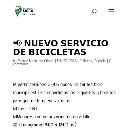
📢 𝗡𝗨𝗘𝗩𝗢 𝗦𝗘𝗥𝗩𝗜𝗖𝗜𝗢
𝗗𝗘 𝗕𝗜𝗖𝗜𝗖𝗟𝗘𝗧𝗔𝗦
by
Prensa Municipio Gilbert
|
Feb 27, 2026
|
Cultura y Deporte
|
0
comments
¡A partir del lunes 02/03 podés utilizar las bicis
municipales! Te compartimos los requisitos y horarios
para que no te quedes afuera:
☑️Traer D.N.I.
☑️Menores con autorización de un adulto.
📅 Cronograma (8:00 a 12:00 hs.):