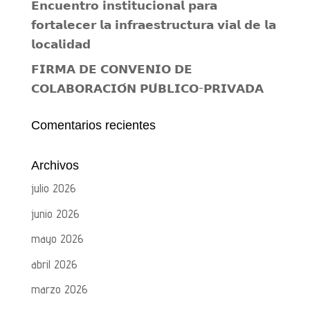
𝗘𝗻𝗰𝘂𝗲𝗻𝘁𝗿𝗼 𝗶𝗻𝘀𝘁𝗶𝘁𝘂𝗰𝗶𝗼𝗻𝗮𝗹 𝗽𝗮𝗿𝗮
𝗳𝗼𝗿𝘁𝗮𝗹𝗲𝗰𝗲𝗿 𝗹𝗮 𝗶𝗻𝗳𝗿𝗮𝗲𝘀𝘁𝗿𝘂𝗰𝘁𝘂𝗿𝗮 𝘃𝗶𝗮𝗹 𝗱𝗲 𝗹𝗮
𝗹𝗼𝗰𝗮𝗹𝗶𝗱𝗮𝗱
𝗙𝗜𝗥𝗠𝗔 𝗗𝗘 𝗖𝗢𝗡𝗩𝗘𝗡𝗜𝗢 𝗗𝗘
𝗖𝗢𝗟𝗔𝗕𝗢𝗥𝗔𝗖𝗜𝗢́𝗡 𝗣𝗨́𝗕𝗟𝗜𝗖𝗢-𝗣𝗥𝗜𝗩𝗔𝗗𝗔
Comentarios recientes
Archivos
julio 2026
junio 2026
mayo 2026
abril 2026
marzo 2026