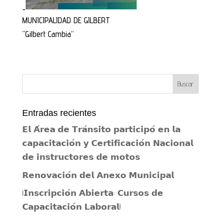
_
MUNICIPALIDAD DE GILBERT
“Gilbert Cambia”
Entradas recientes
𝗘𝗹 𝗔́𝗿𝗲𝗮 𝗱𝗲 𝗧𝗿𝗮́𝗻𝘀𝗶𝘁𝗼 𝗽𝗮𝗿𝘁𝗶𝗰𝗶𝗽𝗼́ 𝗲𝗻 𝗹𝗮
𝗰𝗮𝗽𝗮𝗰𝗶𝘁𝗮𝗰𝗶𝗼́𝗻 𝘆 𝗖𝗲𝗿𝘁𝗶𝗳𝗶𝗰𝗮𝗰𝗶𝗼́𝗻 𝗡𝗮𝗰𝗶𝗼𝗻𝗮𝗹
𝗱𝗲 𝗶𝗻𝘀𝘁𝗿𝘂𝗰𝘁𝗼𝗿𝗲𝘀 𝗱𝗲 𝗺𝗼𝘁𝗼𝘀
𝗥𝗲𝗻𝗼𝘃𝗮𝗰𝗶𝗼́𝗻 𝗱𝗲𝗹 𝗔𝗻𝗲𝘅𝗼 𝗠𝘂𝗻𝗶𝗰𝗶𝗽𝗮𝗹
¡𝗜𝗻𝘀𝗰𝗿𝗶𝗽𝗰𝗶𝗼́𝗻 𝗔𝗯𝗶𝗲𝗿𝘁𝗮: 𝗖𝘂𝗿𝘀𝗼𝘀 𝗱𝗲
𝗖𝗮𝗽𝗮𝗰𝗶𝘁𝗮𝗰𝗶𝗼́𝗻 𝗟𝗮𝗯𝗼𝗿𝗮𝗹!