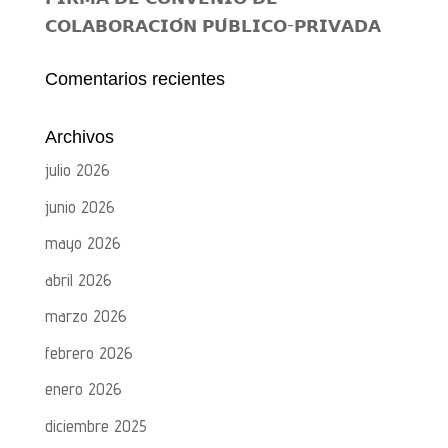
𝗖𝗢𝗟𝗔𝗕𝗢𝗥𝗔𝗖𝗜𝗢́𝗡 𝗣𝗨́𝗕𝗟𝗜𝗖𝗢-𝗣𝗥𝗜𝗩𝗔𝗗𝗔
Comentarios recientes
Archivos
julio 2026
junio 2026
mayo 2026
abril 2026
marzo 2026
febrero 2026
enero 2026
diciembre 2025