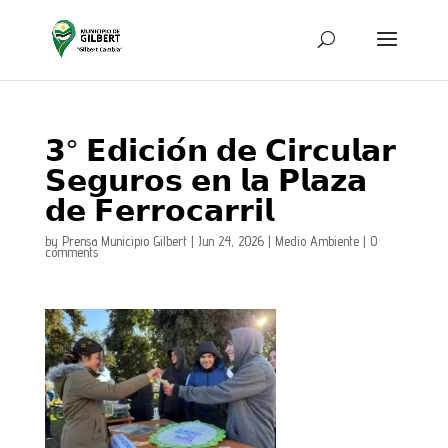
𝟯° 𝗘𝗱𝗶𝗰𝗶𝗼́𝗻 𝗱𝗲 𝗖𝗶𝗿𝗰𝘂𝗹𝗮𝗿
𝗦𝗲𝗴𝘂𝗿𝗼𝘀 𝗲𝗻 𝗹𝗮 𝗣𝗹𝗮𝘇𝗮
𝗱𝗲 𝗙𝗲𝗿𝗿𝗼𝗰𝗮𝗿𝗿𝗶𝗹
by
Prensa Municipio Gilbert
|
Jun 24, 2026
|
Medio Ambiente
|
0
comments