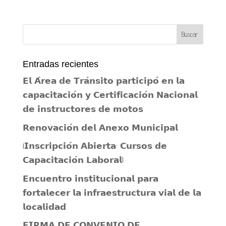
Entradas recientes
𝗘𝗹 𝗔́𝗿𝗲𝗮 𝗱𝗲 𝗧𝗿𝗮́𝗻𝘀𝗶𝘁𝗼 𝗽𝗮𝗿𝘁𝗶𝗰𝗶𝗽𝗼́ 𝗲𝗻 𝗹𝗮
𝗰𝗮𝗽𝗮𝗰𝗶𝘁𝗮𝗰𝗶𝗼́𝗻 𝘆 𝗖𝗲𝗿𝘁𝗶𝗳𝗶𝗰𝗮𝗰𝗶𝗼́𝗻 𝗡𝗮𝗰𝗶𝗼𝗻𝗮𝗹
𝗱𝗲 𝗶𝗻𝘀𝘁𝗿𝘂𝗰𝘁𝗼𝗿𝗲𝘀 𝗱𝗲 𝗺𝗼𝘁𝗼𝘀
𝗥𝗲𝗻𝗼𝘃𝗮𝗰𝗶𝗼́𝗻 𝗱𝗲𝗹 𝗔𝗻𝗲𝘅𝗼 𝗠𝘂𝗻𝗶𝗰𝗶𝗽𝗮𝗹
¡𝗜𝗻𝘀𝗰𝗿𝗶𝗽𝗰𝗶𝗼́𝗻 𝗔𝗯𝗶𝗲𝗿𝘁𝗮: 𝗖𝘂𝗿𝘀𝗼𝘀 𝗱𝗲
𝗖𝗮𝗽𝗮𝗰𝗶𝘁𝗮𝗰𝗶𝗼́𝗻 𝗟𝗮𝗯𝗼𝗿𝗮𝗹!
𝗘𝗻𝗰𝘂𝗲𝗻𝘁𝗿𝗼 𝗶𝗻𝘀𝘁𝗶𝘁𝘂𝗰𝗶𝗼𝗻𝗮𝗹 𝗽𝗮𝗿𝗮
𝗳𝗼𝗿𝘁𝗮𝗹𝗲𝗰𝗲𝗿 𝗹𝗮 𝗶𝗻𝗳𝗿𝗮𝗲𝘀𝘁𝗿𝘂𝗰𝘁𝘂𝗿𝗮 𝘃𝗶𝗮𝗹 𝗱𝗲 𝗹𝗮
𝗹𝗼𝗰𝗮𝗹𝗶𝗱𝗮𝗱
𝗙𝗜𝗥𝗠𝗔 𝗗𝗘 𝗖𝗢𝗡𝗩𝗘𝗡𝗜𝗢 𝗗𝗘