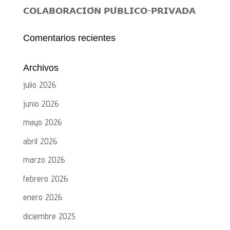
𝗖𝗢𝗟𝗔𝗕𝗢𝗥𝗔𝗖𝗜𝗢́𝗡 𝗣𝗨́𝗕𝗟𝗜𝗖𝗢-𝗣𝗥𝗜𝗩𝗔𝗗𝗔
Comentarios recientes
Archivos
julio 2026
junio 2026
mayo 2026
abril 2026
marzo 2026
febrero 2026
enero 2026
diciembre 2025