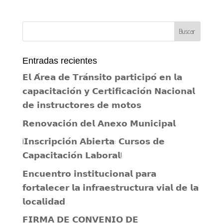
Entradas recientes
𝗘𝗹 𝗔́𝗿𝗲𝗮 𝗱𝗲 𝗧𝗿𝗮́𝗻𝘀𝗶𝘁𝗼 𝗽𝗮𝗿𝘁𝗶𝗰𝗶𝗽𝗼́ 𝗲𝗻 𝗹𝗮
𝗰𝗮𝗽𝗮𝗰𝗶𝘁𝗮𝗰𝗶𝗼́𝗻 𝘆 𝗖𝗲𝗿𝘁𝗶𝗳𝗶𝗰𝗮𝗰𝗶𝗼́𝗻 𝗡𝗮𝗰𝗶𝗼𝗻𝗮𝗹
𝗱𝗲 𝗶𝗻𝘀𝘁𝗿𝘂𝗰𝘁𝗼𝗿𝗲𝘀 𝗱𝗲 𝗺𝗼𝘁𝗼𝘀
𝗥𝗲𝗻𝗼𝘃𝗮𝗰𝗶𝗼́𝗻 𝗱𝗲𝗹 𝗔𝗻𝗲𝘅𝗼 𝗠𝘂𝗻𝗶𝗰𝗶𝗽𝗮𝗹
¡𝗜𝗻𝘀𝗰𝗿𝗶𝗽𝗰𝗶𝗼́𝗻 𝗔𝗯𝗶𝗲𝗿𝘁𝗮: 𝗖𝘂𝗿𝘀𝗼𝘀 𝗱𝗲
𝗖𝗮𝗽𝗮𝗰𝗶𝘁𝗮𝗰𝗶𝗼́𝗻 𝗟𝗮𝗯𝗼𝗿𝗮𝗹!
𝗘𝗻𝗰𝘂𝗲𝗻𝘁𝗿𝗼 𝗶𝗻𝘀𝘁𝗶𝘁𝘂𝗰𝗶𝗼𝗻𝗮𝗹 𝗽𝗮𝗿𝗮
𝗳𝗼𝗿𝘁𝗮𝗹𝗲𝗰𝗲𝗿 𝗹𝗮 𝗶𝗻𝗳𝗿𝗮𝗲𝘀𝘁𝗿𝘂𝗰𝘁𝘂𝗿𝗮 𝘃𝗶𝗮𝗹 𝗱𝗲 𝗹𝗮
𝗹𝗼𝗰𝗮𝗹𝗶𝗱𝗮𝗱
𝗙𝗜𝗥𝗠𝗔 𝗗𝗘 𝗖𝗢𝗡𝗩𝗘𝗡𝗜𝗢 𝗗𝗘