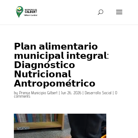
𝗣𝗹𝗮𝗻 𝗮𝗹𝗶𝗺𝗲𝗻𝘁𝗮𝗿𝗶𝗼
𝗺𝘂𝗻𝗶𝗰𝗶𝗽𝗮𝗹 𝗶𝗻𝘁𝗲𝗴𝗿𝗮𝗹:
𝗗𝗶𝗮𝗴𝗻𝗼́𝘀𝘁𝗶𝗰𝗼
𝗡𝘂𝘁𝗿𝗶𝗰𝗶𝗼𝗻𝗮𝗹
𝗔𝗻𝘁𝗿𝗼𝗽𝗼𝗺𝗲́𝘁𝗿𝗶𝗰𝗼
by
Prensa Municipio Gilbert
|
Jun 26, 2026
|
Desarrollo Social
|
0
comments