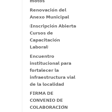
𝗺𝗼𝘁𝗼𝘀
𝗥𝗲𝗻𝗼𝘃𝗮𝗰𝗶𝗼́𝗻 𝗱𝗲𝗹
𝗔𝗻𝗲𝘅𝗼 𝗠𝘂𝗻𝗶𝗰𝗶𝗽𝗮𝗹
¡𝗜𝗻𝘀𝗰𝗿𝗶𝗽𝗰𝗶𝗼́𝗻 𝗔𝗯𝗶𝗲𝗿𝘁𝗮:
𝗖𝘂𝗿𝘀𝗼𝘀 𝗱𝗲
𝗖𝗮𝗽𝗮𝗰𝗶𝘁𝗮𝗰𝗶𝗼́𝗻
𝗟𝗮𝗯𝗼𝗿𝗮𝗹!
𝗘𝗻𝗰𝘂𝗲𝗻𝘁𝗿𝗼
𝗶𝗻𝘀𝘁𝗶𝘁𝘂𝗰𝗶𝗼𝗻𝗮𝗹 𝗽𝗮𝗿𝗮
𝗳𝗼𝗿𝘁𝗮𝗹𝗲𝗰𝗲𝗿 𝗹𝗮
𝗶𝗻𝗳𝗿𝗮𝗲𝘀𝘁𝗿𝘂𝗰𝘁𝘂𝗿𝗮 𝘃𝗶𝗮𝗹
𝗱𝗲 𝗹𝗮 𝗹𝗼𝗰𝗮𝗹𝗶𝗱𝗮𝗱
𝗙𝗜𝗥𝗠𝗔 𝗗𝗘
𝗖𝗢𝗡𝗩𝗘𝗡𝗜𝗢 𝗗𝗘
𝗖𝗢𝗟𝗔𝗕𝗢𝗥𝗔𝗖𝗜𝗢́𝗡