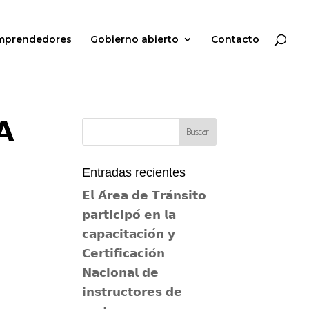
mprendedores
Gobierno abierto
Contacto
𝗔
Entradas recientes
𝗘𝗹 𝗔́𝗿𝗲𝗮 𝗱𝗲 𝗧𝗿𝗮́𝗻𝘀𝗶𝘁𝗼
𝗽𝗮𝗿𝘁𝗶𝗰𝗶𝗽𝗼́ 𝗲𝗻 𝗹𝗮
𝗰𝗮𝗽𝗮𝗰𝗶𝘁𝗮𝗰𝗶𝗼́𝗻 𝘆
𝗖𝗲𝗿𝘁𝗶𝗳𝗶𝗰𝗮𝗰𝗶𝗼́𝗻
𝗡𝗮𝗰𝗶𝗼𝗻𝗮𝗹 𝗱𝗲
𝗶𝗻𝘀𝘁𝗿𝘂𝗰𝘁𝗼𝗿𝗲𝘀 𝗱𝗲