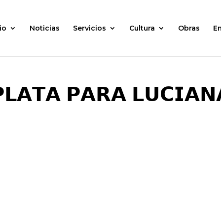
io
Noticias
Servicios
Cultura
Obras
E
𝗟𝗔𝗧𝗔 𝗣𝗔𝗥𝗔 𝗟𝗨𝗖𝗜𝗔𝗡