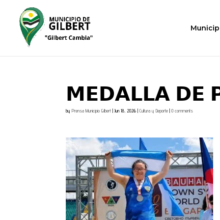
Municip
𝗠𝗘𝗗𝗔𝗟𝗟𝗔 𝗗𝗘 
by
Prensa Municipio Gilbert
|
Jun 18, 2026
|
Cultura y Deporte
|
0 comments