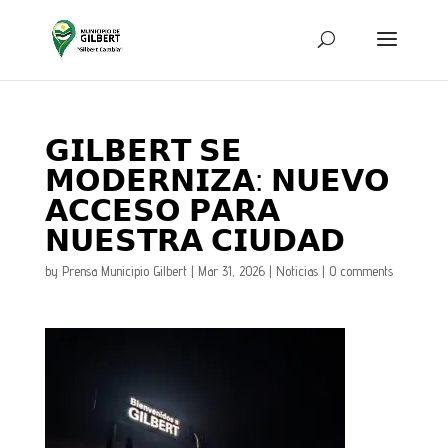
𝗚𝗜𝗟𝗕𝗘𝗥𝗧 𝗦𝗘
𝗠𝗢𝗗𝗘𝗥𝗡𝗜𝗭𝗔: 𝗡𝗨𝗘𝗩𝗢
𝗔𝗖𝗖𝗘𝗦𝗢 𝗣𝗔𝗥𝗔
𝗡𝗨𝗘𝗦𝗧𝗥𝗔 𝗖𝗜𝗨𝗗𝗔𝗗
by
Prensa Municipio Gilbert
|
Mar 31, 2026
|
Noticias
|
0 comments