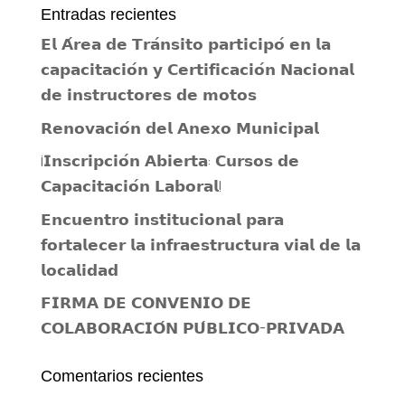
Entradas recientes
𝗘𝗹 𝗔́𝗿𝗲𝗮 𝗱𝗲 𝗧𝗿𝗮́𝗻𝘀𝗶𝘁𝗼 𝗽𝗮𝗿𝘁𝗶𝗰𝗶𝗽𝗼́ 𝗲𝗻 𝗹𝗮
𝗰𝗮𝗽𝗮𝗰𝗶𝘁𝗮𝗰𝗶𝗼́𝗻 𝘆 𝗖𝗲𝗿𝘁𝗶𝗳𝗶𝗰𝗮𝗰𝗶𝗼́𝗻 𝗡𝗮𝗰𝗶𝗼𝗻𝗮𝗹
𝗱𝗲 𝗶𝗻𝘀𝘁𝗿𝘂𝗰𝘁𝗼𝗿𝗲𝘀 𝗱𝗲 𝗺𝗼𝘁𝗼𝘀
𝗥𝗲𝗻𝗼𝘃𝗮𝗰𝗶𝗼́𝗻 𝗱𝗲𝗹 𝗔𝗻𝗲𝘅𝗼 𝗠𝘂𝗻𝗶𝗰𝗶𝗽𝗮𝗹
¡𝗜𝗻𝘀𝗰𝗿𝗶𝗽𝗰𝗶𝗼́𝗻 𝗔𝗯𝗶𝗲𝗿𝘁𝗮: 𝗖𝘂𝗿𝘀𝗼𝘀 𝗱𝗲
𝗖𝗮𝗽𝗮𝗰𝗶𝘁𝗮𝗰𝗶𝗼́𝗻 𝗟𝗮𝗯𝗼𝗿𝗮𝗹!
𝗘𝗻𝗰𝘂𝗲𝗻𝘁𝗿𝗼 𝗶𝗻𝘀𝘁𝗶𝘁𝘂𝗰𝗶𝗼𝗻𝗮𝗹 𝗽𝗮𝗿𝗮
𝗳𝗼𝗿𝘁𝗮𝗹𝗲𝗰𝗲𝗿 𝗹𝗮 𝗶𝗻𝗳𝗿𝗮𝗲𝘀𝘁𝗿𝘂𝗰𝘁𝘂𝗿𝗮 𝘃𝗶𝗮𝗹 𝗱𝗲 𝗹𝗮
𝗹𝗼𝗰𝗮𝗹𝗶𝗱𝗮𝗱
𝗙𝗜𝗥𝗠𝗔 𝗗𝗘 𝗖𝗢𝗡𝗩𝗘𝗡𝗜𝗢 𝗗𝗘
𝗖𝗢𝗟𝗔𝗕𝗢𝗥𝗔𝗖𝗜𝗢́𝗡 𝗣𝗨́𝗕𝗟𝗜𝗖𝗢-𝗣𝗥𝗜𝗩𝗔𝗗𝗔
Comentarios recientes