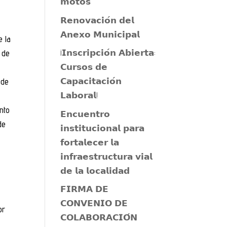
𝗺𝗼𝘁𝗼𝘀
𝗥𝗲𝗻𝗼𝘃𝗮𝗰𝗶𝗼́𝗻 𝗱𝗲𝗹
𝗔𝗻𝗲𝘅𝗼 𝗠𝘂𝗻𝗶𝗰𝗶𝗽𝗮𝗹
e la
¡𝗜𝗻𝘀𝗰𝗿𝗶𝗽𝗰𝗶𝗼́𝗻 𝗔𝗯𝗶𝗲𝗿𝘁𝗮:
 de
𝗖𝘂𝗿𝘀𝗼𝘀 𝗱𝗲
𝗖𝗮𝗽𝗮𝗰𝗶𝘁𝗮𝗰𝗶𝗼́𝗻
 de
𝗟𝗮𝗯𝗼𝗿𝗮𝗹!
nto
𝗘𝗻𝗰𝘂𝗲𝗻𝘁𝗿𝗼
de
𝗶𝗻𝘀𝘁𝗶𝘁𝘂𝗰𝗶𝗼𝗻𝗮𝗹 𝗽𝗮𝗿𝗮
𝗳𝗼𝗿𝘁𝗮𝗹𝗲𝗰𝗲𝗿 𝗹𝗮
𝗶𝗻𝗳𝗿𝗮𝗲𝘀𝘁𝗿𝘂𝗰𝘁𝘂𝗿𝗮 𝘃𝗶𝗮𝗹
𝗱𝗲 𝗹𝗮 𝗹𝗼𝗰𝗮𝗹𝗶𝗱𝗮𝗱
𝗙𝗜𝗥𝗠𝗔 𝗗𝗘
𝗖𝗢𝗡𝗩𝗘𝗡𝗜𝗢 𝗗𝗘
or
𝗖𝗢𝗟𝗔𝗕𝗢𝗥𝗔𝗖𝗜𝗢́𝗡