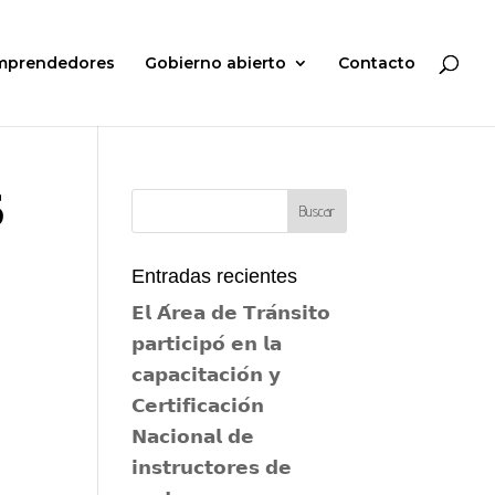
mprendedores
Gobierno abierto
Contacto

Entradas recientes
𝗘𝗹 𝗔́𝗿𝗲𝗮 𝗱𝗲 𝗧𝗿𝗮́𝗻𝘀𝗶𝘁𝗼
𝗽𝗮𝗿𝘁𝗶𝗰𝗶𝗽𝗼́ 𝗲𝗻 𝗹𝗮
𝗰𝗮𝗽𝗮𝗰𝗶𝘁𝗮𝗰𝗶𝗼́𝗻 𝘆
𝗖𝗲𝗿𝘁𝗶𝗳𝗶𝗰𝗮𝗰𝗶𝗼́𝗻
𝗡𝗮𝗰𝗶𝗼𝗻𝗮𝗹 𝗱𝗲
𝗶𝗻𝘀𝘁𝗿𝘂𝗰𝘁𝗼𝗿𝗲𝘀 𝗱𝗲