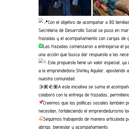
Con el objetivo de acompañar a 80 famili
Secretaría de Desarrollo Social se puso en mar
frazadas y el acompañamiento con cargas de ga
Las frazadas comenzaron a entregarse el pa
una acción que busca dar respuesta a las neces
Esta propuesta tiene un valor especial, ya
a la emprendedora Shirley Aguilar, apostando al
nuestra comunidad.
🫱🏽‍🫲🏽
A esta iniciativa se suma el acompañ
colaboró con la entrega de frazadas, permitiendo
Creemos que las políticas sociales también
necesitan, fortaleciendo el emprendedurismo l
Seguimos trabajando de manera articulada pa
abrigo, bienestar y acompañamiento.