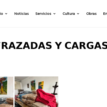
io
Noticias
Servicios
Cultura
Obras
E
𝗥𝗔𝗭𝗔𝗗𝗔𝗦 𝗬 𝗖𝗔𝗥𝗚𝗔