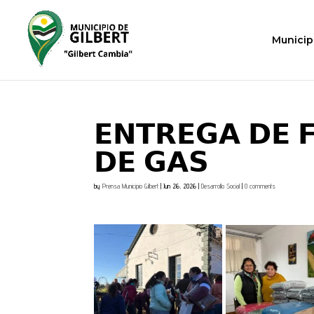
Municip
𝗘𝗡𝗧𝗥𝗘𝗚𝗔 𝗗𝗘 
𝗗𝗘 𝗚𝗔𝗦
by
Prensa Municipio Gilbert
|
Jun 26, 2026
|
Desarrollo Social
|
0 comments