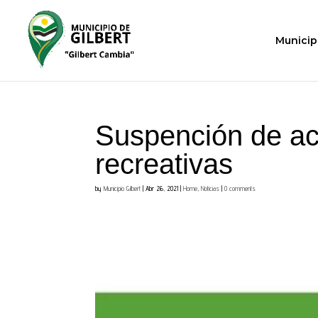
Municip
Suspención de act
recreativas
by
Municipio Gilbert
|
Abr 26, 2021
|
Home
,
Noticias
|
0 comments