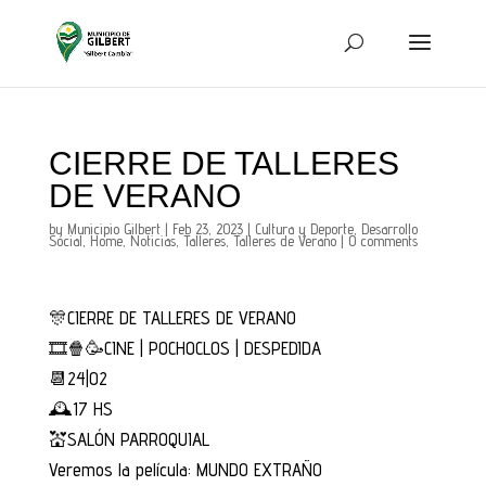
CIERRE DE TALLERES
DE VERANO
by
Municipio Gilbert
|
Feb 23, 2023
|
Cultura y Deporte
,
Desarrollo
Social
,
Home
,
Noticias
,
Talleres
,
Talleres de Verano
|
0 comments
🎊CIERRE DE TALLERES DE VERANO
🎞️🍿🥳CINE | POCHOCLOS | DESPEDIDA
📆24|02
🕰️17 HS
💒SALÓN PARROQUIAL
Veremos la película: MUNDO EXTRAÑO