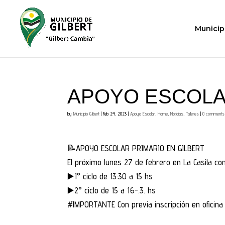
Municip
APOYO ESCOLA
by
Municipio Gilbert
|
Feb 24, 2023
|
Apoyo Escolar
,
Home
,
Noticias
,
Talleres
|
0 comments
📝APOYO ESCOLAR PRIMARIO EN GILBERT
El próximo lunes 27 de febrero en La Casita co
▶️1° ciclo de 13:30 a 15 hs
▶️2° ciclo de 15 a 16-.3. hs
#IMPORTANTE Con previa inscripción en oficina d