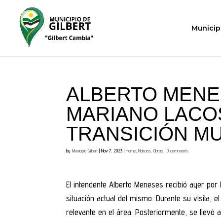
Municip
ALBERTO MENE
MARIANO LACOS
TRANSICIÓN MU
by
Municipio Gilbert
|
Nov 7, 2023
|
Home
,
Noticias
,
Obras
|
0 comments
El intendente Alberto Meneses recibió ayer por l
situación actual del mismo. Durante su visita, e
relevante en el área. Posteriormente, se llevó