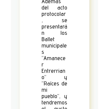
Además
del acto
protocolar
, se
presentará
n los
Ballet
municipale
s
“Amanece
r
Entrerrian
o” y
“Raíces de
mi
pueblo”, y
tendremos
el gusto